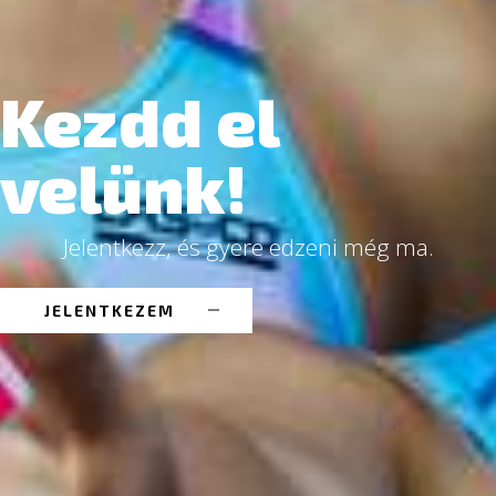
Kezdd el
velünk!
Jelentkezz, és gyere edzeni még ma.
JELENTKEZEM