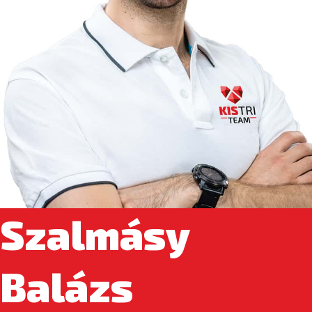
Szalmásy
Balázs