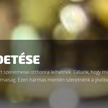
LDETÉSE
rt szerelmesei otthonra lelhetnek. Célunk, hogy m
akmaiság. Ezen hármas mentén szeretnénk a jövőb