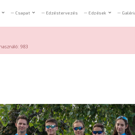
Csapat
Edzéstervezés
Edzések
Galéri
lhasználó: 983