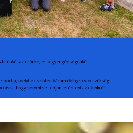
 A hitünké, az erőnké, és a gyengédségünké.
bb sportja, melyhez szintén három dologra van szükség:
artásra, hogy semmi se tudjon letéríteni az utunkról!